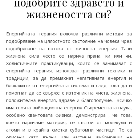
подобрите здравето и
жизнеността си?
Енергийната терапия включва различни методи за
подобряване на цялостното състояние на човека чрез
подобряване на потока от жизнена енергия. Тази
жизнена сила често се нарича прана, ки или чи.
Холистичните практикуващи, които се занимават с
енергийна терапия, използват различни техники и
традиции, за да премахнат негативната енергия и
блокажите от енергийната система и след това да и
помогнат да се свърже с източник на чиста, жизнена,
положителна енергия, здраве и благополучие. Всичко
има своята вибрационна енергия Съвременната наука,
особено квантовата физика, демонстрира , че това,
което наричаме материя, се състои от молекули и
атоми и в крайна сметка субатомни частици. Те са
описани като вълни или частици, вибриращи на