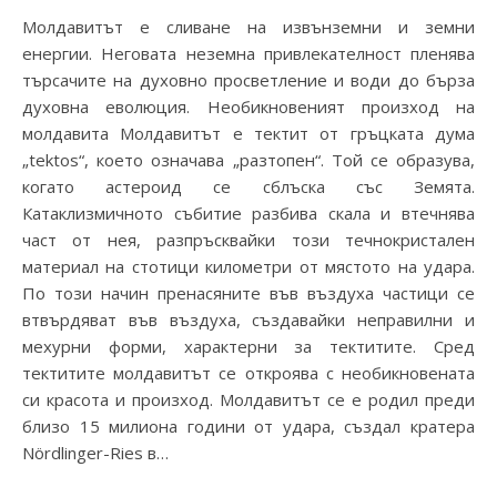
Молдавитът е сливане на извънземни и земни
енергии. Неговата неземна привлекателност пленява
търсачите на духовно просветление и води до бърза
духовна еволюция. Необикновеният произход на
молдавита Молдавитът е тектит от гръцката дума
„tektos“, което означава „разтопен“. Той се образува,
когато астероид се сблъска със Земята.
Катаклизмичното събитие разбива скала и втечнява
част от нея, разпръсквайки този течнокристален
материал на стотици километри от мястото на удара.
По този начин пренасяните във въздуха частици се
втвърдяват във въздуха, създавайки неправилни и
мехурни форми, характерни за тектитите. Сред
тектитите молдавитът се откроява с необикновената
си красота и произход. Молдавитът се е родил преди
близо 15 милиона години от удара, създал кратера
Nördlinger-Ries в…