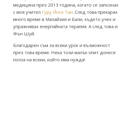
медицина през 2013 година, когато се запознах
с моя учител
Гуру Йоги Тан
. След това прекарах
много време в Малайзия и Бали, където учех и
упражнявах енергийната терапия. А след това и
Фън Шуй.
Благодарен съм за всеки урок и възможност
през това време. Нека този малък опит донесе
полза на всеки, който има нужда!