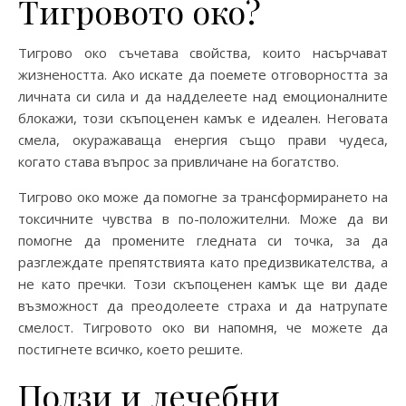
Тигровото око?
Тигрово око съчетава свойства, които насърчават
жизнеността. Ако искате да поемете отговорността за
личната си сила и да надделеете над емоционалните
блокажи, този скъпоценен камък е идеален. Неговата
смела, окуражаваща енергия също прави чудеса,
когато става въпрос за привличане на богатство.
Тигрово око може да помогне за трансформирането на
токсичните чувства в по-положителни. Може да ви
помогне да промените гледната си точка, за да
разглеждате препятствията като предизвикателства, а
не като пречки. Този скъпоценен камък ще ви даде
възможност да преодолеете страха и да натрупате
смелост. Тигровото око ви напомня, че можете да
постигнете всичко, което решите.
Ползи и лечебни