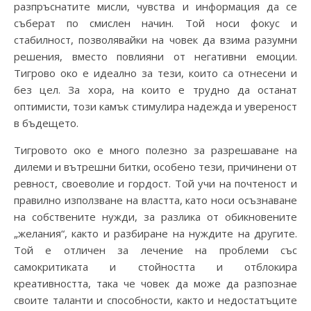
разпръснатите мисли, чувства и информация да се
съберат по смислен начин. Той носи фокус и
стабилност, позволявайки на човек да взима разумни
решения, вместо повлияни от негативни емоции.
Тигрово око е идеално за тези, които са отнесени и
без цел. За хора, на които е трудно да останат
оптимисти, този камък стимулира надежда и увереност
в бъдещето.
Тигровото око е много полезно за разрешаване на
дилеми и вътрешни битки, особено тези, причинени от
ревност, своеволие и гордост. Той учи на почтеност и
правилно използване на властта, като носи осъзнаване
на собствените нужди, за разлика от обикновените
„желания“, както и разбиране на нуждите на другите.
Той е отличен за лечение на проблеми със
самокритиката и стойността и отблокира
креативността, така че човек да може да разпознае
своите таланти и способности, както и недостатъците