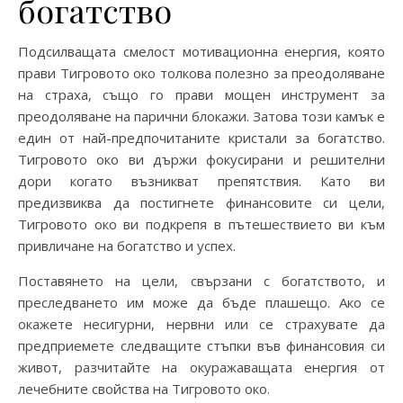
богатство
Подсилващата смелост мотивационна енергия, която
прави Тигровото око толкова полезно за преодоляване
на страха, също го прави мощен инструмент за
преодоляване на парични блокажи. Затова този камък е
един от най-предпочитаните кристали за богатство.
Тигровото око ви държи фокусирани и решителни
дори когато възникват препятствия. Като ви
предизвиква да постигнете финансовите си цели,
Тигровото око ви подкрепя в пътешествието ви към
привличане на богатство и успех.
Поставянето на цели, свързани с богатството, и
преследването им може да бъде плашещо. Ако се
окажете несигурни, нервни или се страхувате да
предприемете следващите стъпки във финансовия си
живот, разчитайте на окуражаващата енергия от
лечебните свойства на Тигровото око.