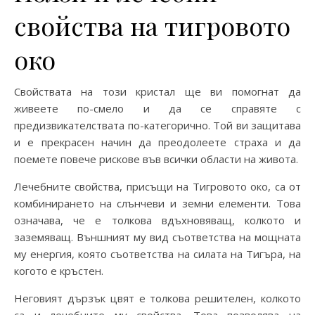
свойства на тигровото
око
Свойствата на този кристал ще ви помогнат да
живеете по-смело и да се справяте с
предизвикателствата по-категорично. Той ви защитава
и е прекрасен начин да преодолеете страха и да
поемете повече рискове във всички области на живота.
Лечебните свойства, присъщи на Тигровото око, са от
комбинирането на слънчеви и земни елементи. Това
означава, че е толкова вдъхновяващ, колкото и
заземяващ. Външният му вид съответства на мощната
му енергия, която съответства на силата на Тигъра, на
когото е кръстен.
Неговият дързък цвят е толкова решителен, колкото