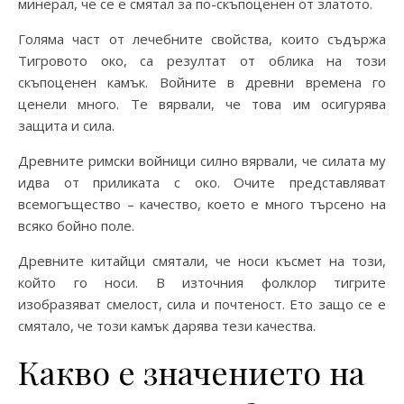
минерал, че се е смятал за по-скъпоценен от златото.
Голяма част от лечебните свойства, които съдържа
Тигровото око, са резултат от облика на този
скъпоценен камък. Войните в древни времена го
ценели много. Те вярвали, че това им осигурява
защита и сила.
Древните римски войници силно вярвали, че силата му
идва от приликата с око. Очите представляват
всемогъщество – качество, което е много търсено на
всяко бойно поле.
Древните китайци смятали, че носи късмет на този,
който го носи. В източния фолклор тигрите
изобразяват смелост, сила и почтеност. Ето защо се е
смятало, че този камък дарява тези качества.
Какво е значението на