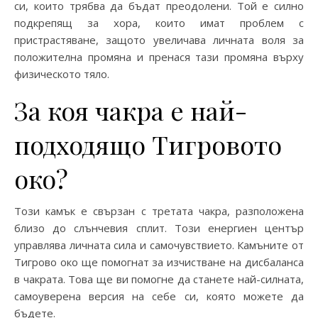
си, които трябва да бъдат преодолени. Той е силно
подкрепящ за хора, които имат проблем с
пристрастяване, защото увеличава личната воля за
положителна промяна и пренася тази промяна върху
физическото тяло.
За коя чакра е най-
подходящо Тигровото
око?
Този камък е свързан с третата чакра, разположена
близо до слънчевия сплит. Този енергиен център
управлява личната сила и самочувствието. Камъните от
Тигрово око ще помогнат за изчистване на дисбаланса
в чакрата. Това ще ви помогне да станете най-силната,
самоуверена версия на себе си, която можете да
бъдете.