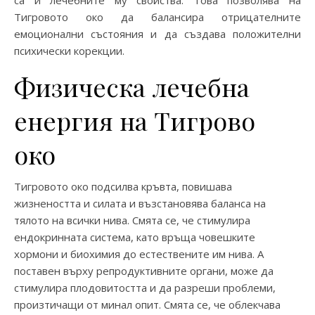
са и лечебните му свойства. Това позволява на
Тигровото око да балансира отрицателните
емоционални състояния и да създава положителни
психически корекции.
Физическа лечебна
енергия на Тигрово
око
Тигровото око подсилва кръвта, повишава
жизнеността и силата и възстановява баланса на
тялото на всички нива. Смята се, че стимулира
ендокринната система, като връща човешките
хормони и биохимия до естествените им нива. А
поставен върху репродуктивните органи, може да
стимулира плодовитостта и да разреши проблеми,
произтичащи от минал опит. Смята се, че облекчава