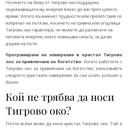
Носенето на бижу от тигрово око поддържа
окуражаващата му енергия близо до вас през цялото
време. Когато възникнат трудности или препятствия се
изпречат на пътя ви, носенето на гривна или огърлица
Тигрово око гарантира, че можете да разчитате на
неговата енергия, която повишава силата, за да ви
държи на пътя.
Програмиране на намерение в кристал Тигрово
око за привличане на богатство:
Когато работите с
Тигрово око за привличане на богатство, използвайте
следното кристално намерение:
Аз съм силен, успешен и
богат.
Кой не трябва да носи
Тигрово око?
Почти всеки може да носи кристал Тигрово око. Той е