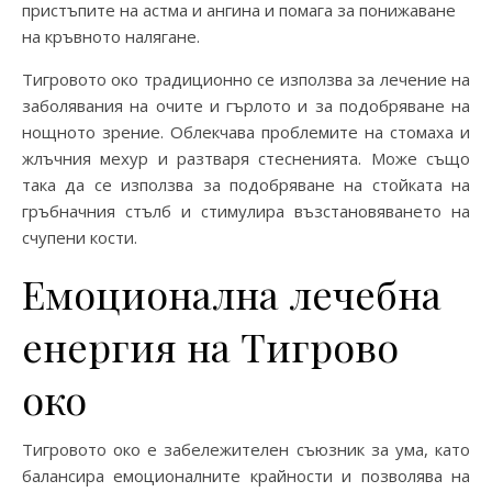
пристъпите на астма и ангина и помага за понижаване
на кръвното налягане.
Тигровото око традиционно се използва за лечение на
заболявания на очите и гърлото и за подобряване на
нощното зрение. Облекчава проблемите на стомаха и
жлъчния мехур и разтваря стесненията. Може също
така да се използва за подобряване на стойката на
гръбначния стълб и стимулира възстановяването на
счупени кости.
Емоционална лечебна
енергия на Тигрово
око
Тигровото око е забележителен съюзник за ума, като
балансира емоционалните крайности и позволява на