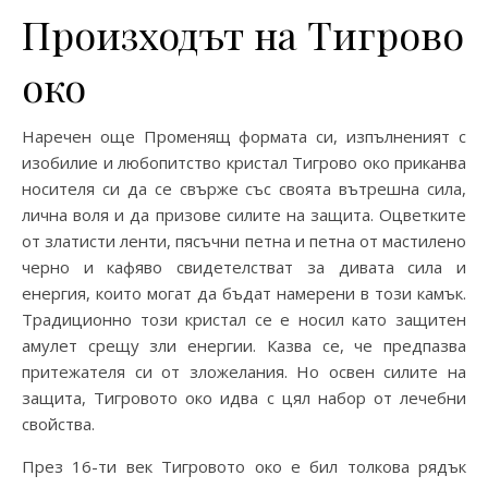
Произходът на Тигрово
око
Наречен още Променящ формата си, изпълненият с
изобилие и любопитство кристал Тигрово око приканва
носителя си да се свърже със своята вътрешна сила,
лична воля и да призове силите на защита. Оцветките
от златисти ленти, пясъчни петна и петна от мастилено
черно и кафяво свидетелстват за дивата сила и
енергия, които могат да бъдат намерени в този камък.
Традиционно този кристал се е носил като защитен
амулет срещу зли енергии. Казва се, че предпазва
притежателя си от зложелания. Но освен силите на
защита, Тигровото око идва с цял набор от лечебни
свойства.
През 16-ти век Тигровото око е бил толкова рядък