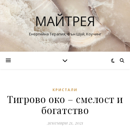
МАЙТРЕЯ
Енергийна Терапия, Фън Шуй, Коучинг
КРИСТАЛИ
Тигрово око – смелост и
богатство
декември 21, 2021