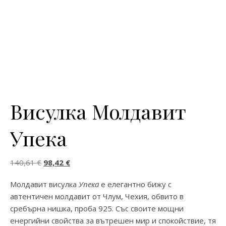
Висулка Молдавит
Упека
Original price was: 140,61 €.
Текущата цена е: 98,42 €.
140,61
€
98,42
€
Молдавит висулка
Упека
е елегантно бижу с
автентичен молдавит от Члум, Чехия, обвито в
сребърна нишка, проба 925. Със своите мощни
енергийни свойства за вътрешен мир и спокойствие, тя