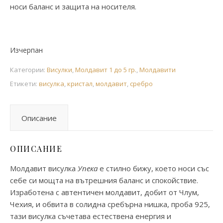
носи баланс и защита на носителя.
Изчерпан
Категории:
Висулки
,
Молдавит 1 до 5 гр.
,
Молдавити
Етикети:
висулка
,
кристал
,
молдавит
,
сребро
Описание
ОПИСАНИЕ
Молдавит висулка
Упека
е стилно бижу, което носи със
себе си мощта на вътрешния баланс и спокойствие.
Изработена с автентичен молдавит, добит от Члум,
Чехия, и обвита в солидна сребърна нишка, проба 925,
тази висулка съчетава естествена енергия и