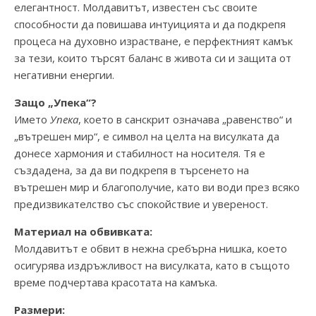
елегантност. Молдавитът, известен със своите
способности да повишава интуицията и да подкрепя
процеса на духовно израстване, е перфектният камък
за тези, които търсят баланс в живота си и защита от
негативни енергии.
Защо „Упека“?
Името
Упека
, което в санскрит означава „равенство“ и
„вътрешен мир“, е символ на целта на висулката да
донесе хармония и стабилност на носителя. Тя е
създадена, за да ви подкрепя в търсенето на
вътрешен мир и благополучие, като ви води през всяко
предизвикателство със спокойствие и увереност.
Материал на обвивката:
Молдавитът е обвит в нежна сребърна нишка, което
осигурява издръжливост на висулката, като в същото
време подчертава красотата на камъка.
Размери: