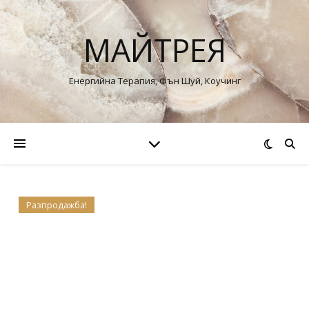
МАЙТРЕЯ
Енергийна Терапия, Фън Шуй, Коучинг
Разпродажба!