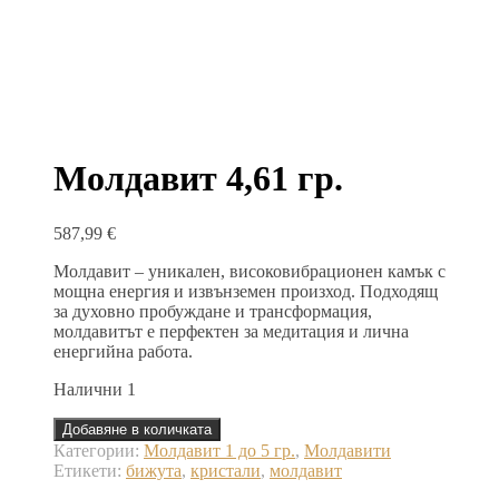
Молдавит 4,61 гр.
587,99
€
Молдавит – уникален, високовибрационен камък с
мощна енергия и извънземен произход. Подходящ
за духовно пробуждане и трансформация,
молдавитът е перфектен за медитация и лична
енергийна работа.
Налични 1
количество
Добавяне в количката
за
Категории:
Молдавит 1 до 5 гр.
,
Молдавити
Молдавит
Етикети:
бижута
,
кристали
,
молдавит
4,61