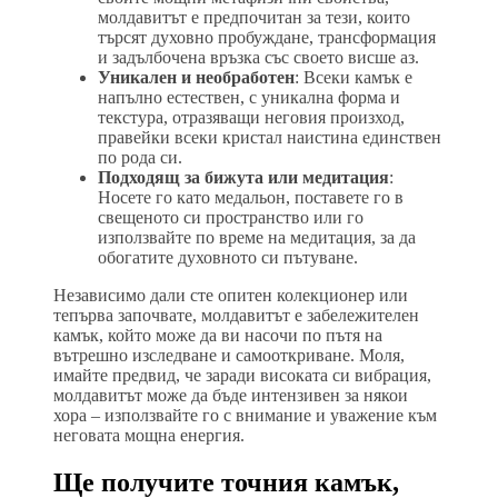
молдавитът е предпочитан за тези, които
търсят духовно пробуждане, трансформация
и задълбочена връзка със своето висше аз.
Уникален и необработен
: Всеки камък е
напълно естествен, с уникална форма и
текстура, отразяващи неговия произход,
правейки всеки кристал наистина единствен
по рода си.
Подходящ за бижута или медитация
:
Носете го като медальон, поставете го в
свещеното си пространство или го
използвайте по време на медитация, за да
обогатите духовното си пътуване.
Независимо дали сте опитен колекционер или
тепърва започвате, молдавитът е забележителен
камък, който може да ви насочи по пътя на
вътрешно изследване и самооткриване. Моля,
имайте предвид, че заради високата си вибрация,
молдавитът може да бъде интензивен за някои
хора – използвайте го с внимание и уважение към
неговата мощна енергия.
Ще получите точния камък,