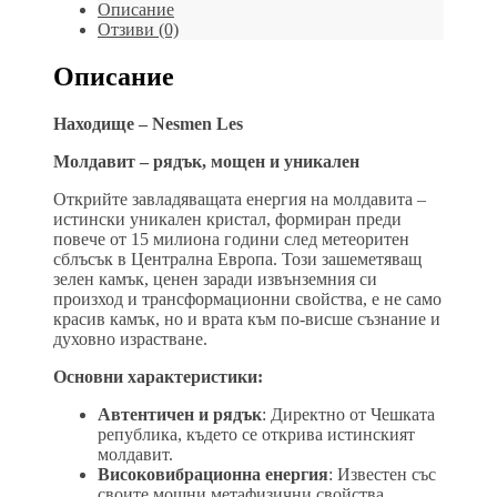
гр.
Описание
Отзиви (0)
Описание
Находище – Nesmen Les
Молдавит – рядък, мощен и уникален
Открийте завладяващата енергия на молдавита –
истински уникален кристал, формиран преди
повече от 15 милиона години след метеоритен
сблъсък в Централна Европа. Този зашеметяващ
зелен камък, ценен заради извънземния си
произход и трансформационни свойства, е не само
красив камък, но и врата към по-висше съзнание и
духовно израстване.
Основни характеристики:
Автентичен и рядък
: Директно от Чешката
република, където се открива истинският
молдавит.
Високовибрационна енергия
: Известен със
своите мощни метафизични свойства,