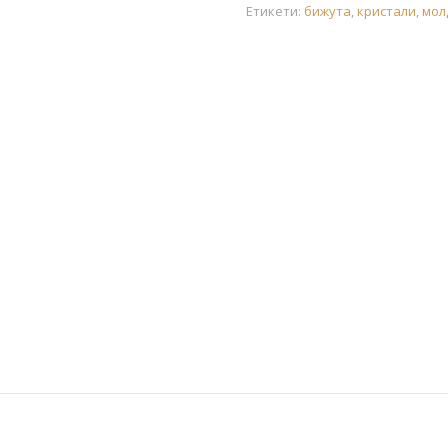
Етикети:
бижута
,
кристали
,
мол