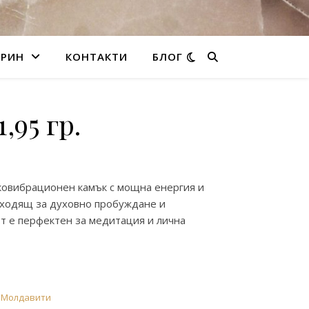
БРИН
КОНТАКТИ
БЛОГ
,95 гр.
ковибрационен камък с мощна енергия и
ходящ за духовно пробуждане и
т е перфектен за медитация и лична
,
Молдавити