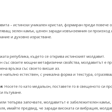
вита – истински уникален кристал, формиран преди повече 
тяващ зелен камък, ценен заради извънземния си произход 
нание и духовно израстване.
ката република, където се открива истинският молдавит.
ен със своите мощни метафизични свойства, молдавитът е пр
на връзка със своето висше аз.
к е напълно естествен, с уникална форма и текстура, отразяв
ия
: Носете го като медальон, поставете го в свещеното си пр
си пътуване.
ли тепърва започвате, молдавитът е забележителен камък, 
ля, имайте предвид, че заради високата си вибрация, молд