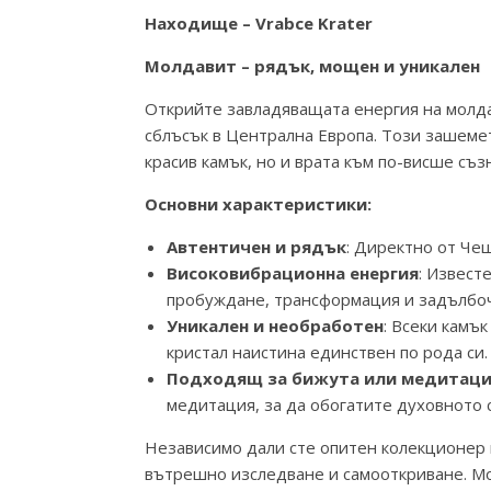
Находище – Vrabce Krater
Молдавит – рядък, мощен и уникален
Открийте завладяващата енергия на молда
сблъсък в Централна Европа. Този зашеме
красив камък, но и врата към по-висше съз
Основни характеристики:
Автентичен и рядък
: Директно от Чеш
Високовибрационна енергия
: Извест
пробуждане, трансформация и задълбоче
Уникален и необработен
: Всеки камъ
кристал наистина единствен по рода си.
Подходящ за бижута или медитац
медитация, за да обогатите духовното 
Независимо дали сте опитен колекционер и
вътрешно изследване и самооткриване. Мо