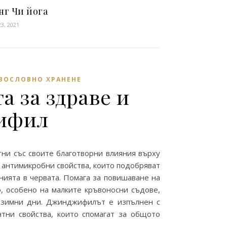
нг Чи йога
3, 2021
ВОСЛОВНО ХРАНЕНЕ
а за здраве и
жифил
тни със своите благотворни влияния върху
и антимикробни свойства, които подобряват
нията в червата. Помага за повишаване на
, особено на малките кръвоносни съдове,
и зимни дни. Джинджифилът е изпълнен с
тни свойства, които спомагат за общото