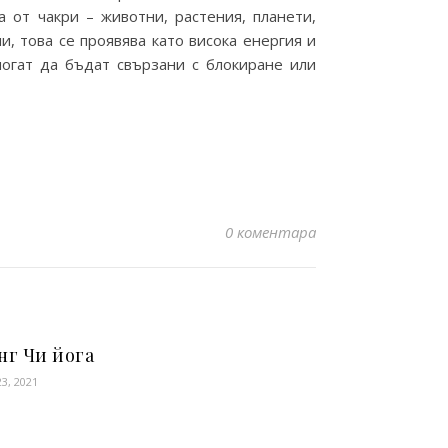
 от чакри – животни, растения, планети,
, това се проявява като висока енергия и
могат да бъдат свързани с блокиране или
0 коментара
нг Чи йога
3, 2021