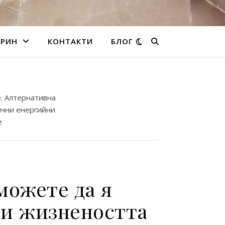
БРИН
КОНТАКТИ
БЛОГ
е. Алтернативна
ични енергийни
е
можете да я
о и жизнеността