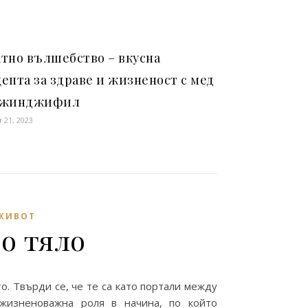
тно вълшебство – вкусна
епта за здраве и жизненост с мед
джинджифил
т 21, 2023
 ЖИВОТ
о тяло
о. Твърди се, че те са като портали между
жизненоважна роля в начина, по който