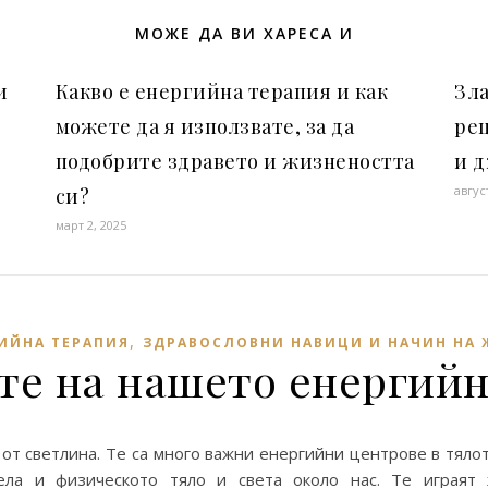
МОЖЕ ДА ВИ ХАРЕСА И
и
Какво е енергийна терапия и как
Зла
можете да я използвате, за да
рец
подобрите здравето и жизнеността
и 
авгус
си?
март 2, 2025
,
ИЙНА ТЕРАПИЯ
ЗДРАВОСЛОВНИ НАВИЦИ И НАЧИН НА
те на нашето енергийн
 от светлина. Те са много важни енергийни центрове в тялот
ла и физическото тяло и света около нас. Те играят 