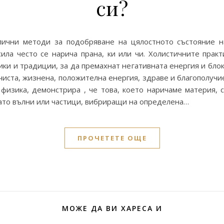
си?
лични методи за подобряване на цялостното състояние н
ила често се нарича прана, ки или чи. Холистичните прак
ики и традиции, за да премахнат негативната енергия и бло
 чиста, жизнена, положителна енергия, здраве и благополуч
физика, демонстрира , че това, което наричаме материя, 
като вълни или частици, вибриращи на определена…
ПРОЧЕТЕТЕ ОЩЕ
МОЖЕ ДА ВИ ХАРЕСА И