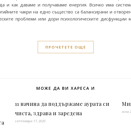
да и как даваме и получаваме енергия. Всичко има система
ргийните чакри на едно същество са балансирани и отворени
еските проблеми или дори психологическите дисфункции 
ПРОЧЕТЕТЕ ОЩЕ
МОЖЕ ДА ВИ ХАРЕСА И
11 начина да поддържаме аурата си
Ми
юни 2
чиста, здрава и заредена
септември 17, 2020
та