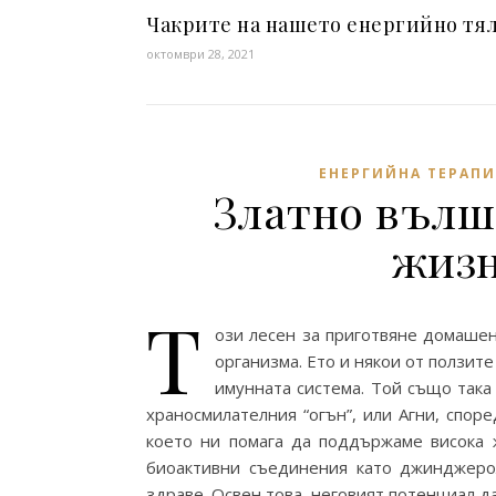
Чакрите на нашето енергийно тя
октомври 28, 2021
ЕНЕРГИЙНА ТЕРАПИ
Златно вълше
жизн
Т
ози лесен за приготвяне домашен
организма. Ето и някои от ползит
имунната система. Той също така
храносмилателния “огън”, или Агни, спо
което ни помага да поддържаме висока 
биоактивни съединения като джинджерол
здраве. Освен това, неговият потенциал д