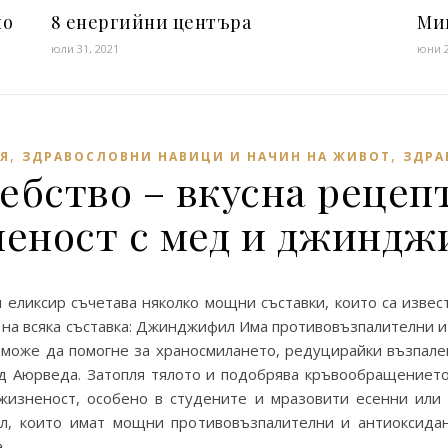
ло
8 енергийни центъра
Ми
юли 31, 2021
юни 2
,
,
Я
ЗДРАВОСЛОВНИ НАВИЦИ И НАЧИН НА ЖИВОТ
ЗДРА
бство – вкусна рецепт
еност с мед и джинд
 еликсир съчетава няколко мощни съставки, които са извес
е на всяка съставка: Джинджифил Има противовъзпалителни 
 може да помогне за храносмилането, редуцирайки възпале
ред Аюрведа. Затопля тялото и подобрява кръвообращението
жизненост, особено в студените и мразовити есенни ил
, които имат мощни противовъзпалителни и антиоксидан
а…