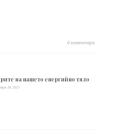
0 коментара
крите на нашето енергийно тяло
ври 28, 2021