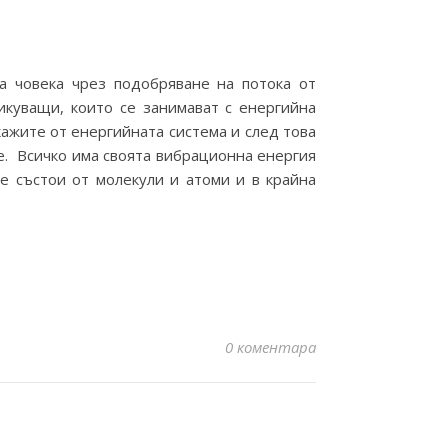
а човека чрез подобряване на потока от
тикуващи, които се занимават с енергийна
кажите от енергийната система и след това
ие. Всичко има своята вибрационна енергия
се състои от молекули и атоми и в крайна
0 коментара