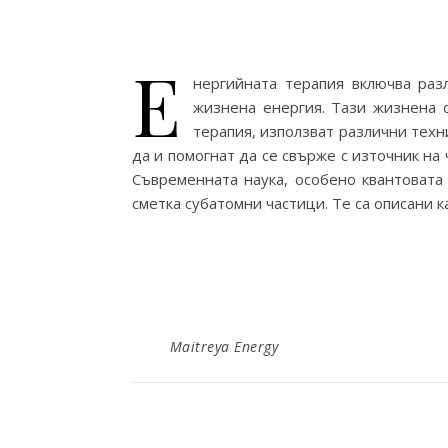
Е
нергийната терапия включва раз
жизнена енергия. Тази жизнена с
терапия, използват различни техн
да и помогнат да се свърже с източник на
Съвременната наука, особено квантовата 
сметка субатомни частици. Те са описани 
Maitreya Energy