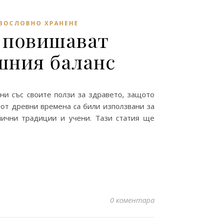
ВОСЛОВНО ХРАНЕНЕ
 повишават
шния баланс
тни със своите ползи за здравето, защото
от древни времена са били използвани за
лични традиции и учени. Тази статия ще
0 коментара