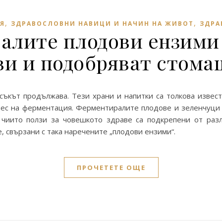
,
,
Я
ЗДРАВОСЛОВНИ НАВИЦИ И НАЧИН НА ЖИВОТ
ЗДРА
алите плодови ензими
ви и подобряват стома
исъкът продължава. Тези храни и напитки са толкова извес
цес на ферментация. Ферментиралите плодове и зеленчуци 
, чиито ползи за човешкото здраве са подкрепени от раз
, свързани с така наречените „плодови ензими“.
ПРОЧЕТЕТЕ ОЩЕ