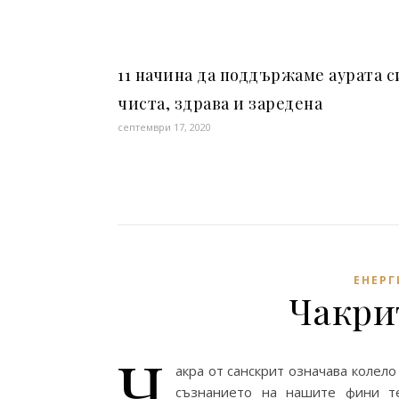
11 начина да поддържаме аурата с
чиста, здрава и заредена
септември 17, 2020
ЕНЕРГ
Чакри
Ч
акра от санскрит означава колело
съзнанието на нашите фини те